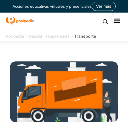
Ver más
Acciones educativas virtuales y presenciales
Posipedia
>
Header Transversales
>
Transporte