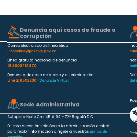
Denuncia aquí casos de fraude o
corrupción
Correo electrónico de línea ética
Inc
Lineaetica@positiva.gov.co
cum
Línea gratuita nacional de denuncia
Not
01 8000 112 870
noti
Denuncia de caso de acoso y discriminación
Def
Línea: 6502200 |
Denuncia Virtual
def
Pos
Sede Administrativa
Autopista Norte Cra. 45 # 94 – 72* Bogotá D.C
En esta dirección solo ópera la administración central
para recibir información dirígete a nuestros
puntos de
Pert
atención