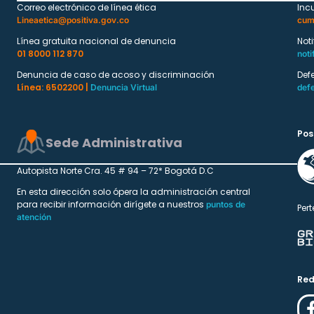
Correo electrónico de línea ética
Inc
Lineaetica@positiva.gov.co
cum
Línea gratuita nacional de denuncia
Not
01 8000 112 870
noti
Denuncia de caso de acoso y discriminación
Def
Línea: 6502200 |
Denuncia Virtual
def
Pos
Sede Administrativa
Autopista Norte Cra. 45 # 94 – 72* Bogotá D.C
En esta dirección solo ópera la administración central
para recibir información dirígete a nuestros
puntos de
Pert
atención
Red