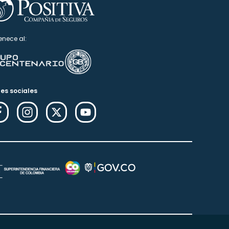
enece al:
es sociales