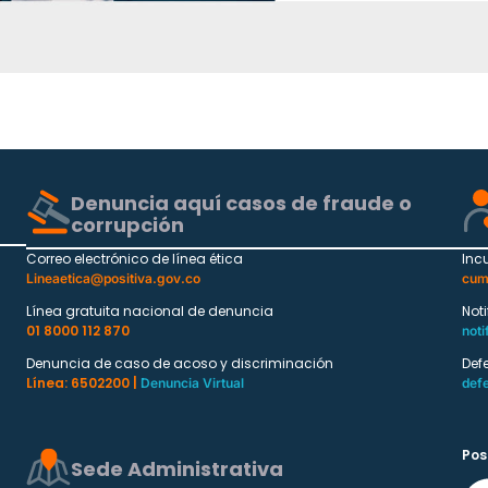
Denuncia aquí casos de fraude o
corrupción
Correo electrónico de línea ética
Inc
Lineaetica@positiva.gov.co
cum
Línea gratuita nacional de denuncia
Not
01 8000 112 870
noti
Denuncia de caso de acoso y discriminación
Def
Línea: 6502200 |
Denuncia Virtual
def
Pos
Sede Administrativa