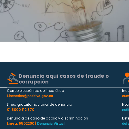
Denuncia aquí casos de fraude o
corrupción
Correo electrónico de línea ética
Inc
Lineaetica@positiva.gov.co
cum
Línea gratuita nacional de denuncia
Not
01 8000 112 870
noti
Denuncia de caso de acoso y discriminación
Def
Línea: 6502200 |
Denuncia Virtual
def