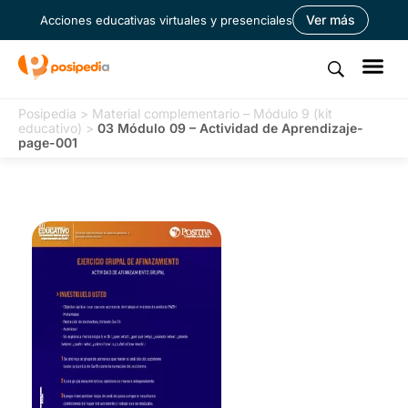
Ver más
Acciones educativas virtuales y presenciales
Posipedia
>
Material complementario – Módulo 9 (kit
educativo)
>
03 Módulo 09 – Actividad de Aprendizaje-
page-001