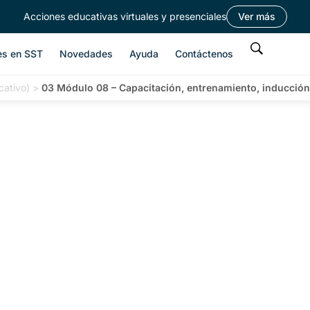
Acciones educativas virtuales y presenciales
Ver más
es en SST
Novedades
Ayuda
Contáctenos
cativo)
>
03 Módulo 08 – Capacitación, entrenamiento, inducció