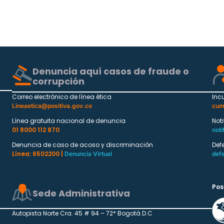
Denuncia aquí casos de fraude o
corrupción
Correo electrónico de línea ética
Inc
Lineaetica@positiva.gov.co
cum
Línea gratuita nacional de denuncia
Not
01 8000 112 870
noti
Denuncia de caso de acoso y discriminación
Def
Línea: 6502200 |
Denuncia Virtual
def
Pos
Sede Administrativa
Autopista Norte Cra. 45 # 94 – 72* Bogotá D.C