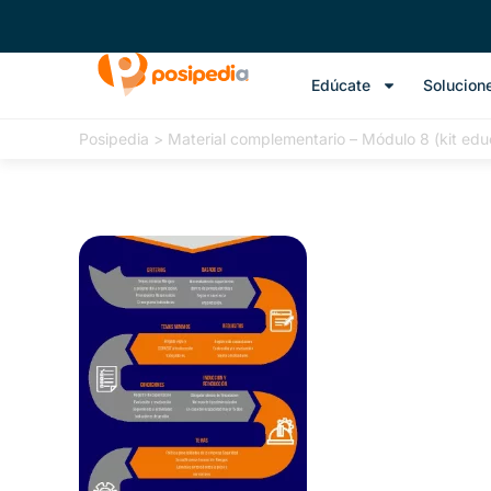
Edúcate
Solucion
Posipedia
>
Material complementario – Módulo 8 (kit edu