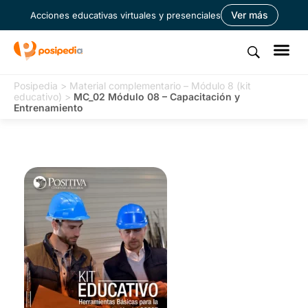
Ver más
Acciones educativas virtuales y presenciales
Posipedia
>
Material complementario – Módulo 8 (kit
educativo)
>
MC_02 Módulo 08 – Capacitación y
Entrenamiento