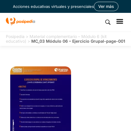
Ver más
Acciones educativas virtuales y presenciales
Posipedia
>
Material complementario – Módulo 6 (kit
educativo)
>
MC_03 Módulo 06 – Ejercicio Grupal-page-001