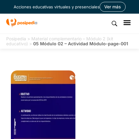
Ver más
Acciones educativas virtuales y presenciales
Posipedia
>
Material complementario – Módulo 2 (kit
educativo)
>
05 Módulo 02 – Actividad Módulo-page-001