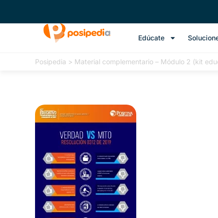
Edúcate
Solucion
Posipedia
>
Material complementario – Módulo 2 (kit edu