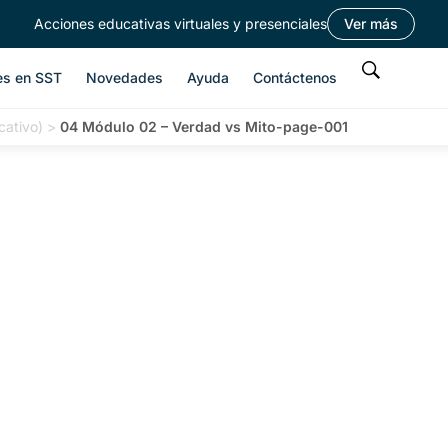
Acciones educativas virtuales y presenciales
Ver más
es en SST
Novedades
Ayuda
Contáctenos
cativo)
>
04 Módulo 02 – Verdad vs Mito-page-001