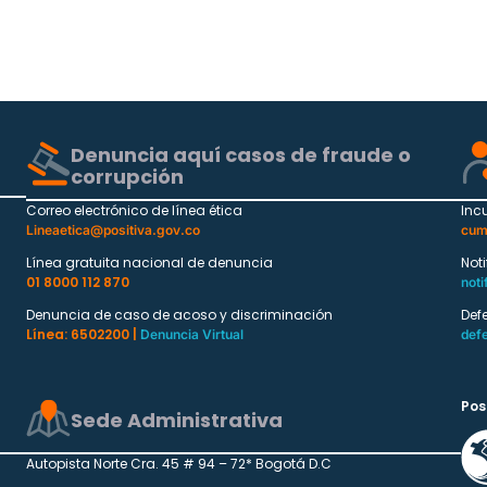
Denuncia aquí casos de fraude o
corrupción
Correo electrónico de línea ética
Inc
Lineaetica@positiva.gov.co
cum
Línea gratuita nacional de denuncia
Not
01 8000 112 870
noti
Denuncia de caso de acoso y discriminación
Def
Línea: 6502200 |
Denuncia Virtual
def
Pos
Sede Administrativa
Autopista Norte Cra. 45 # 94 – 72* Bogotá D.C